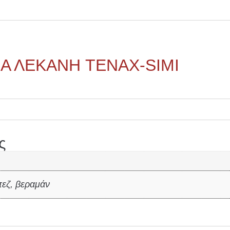
Α ΛΕΚΑΝΗ TENAX-SIMI
ς
μπεζ, βεραμάν