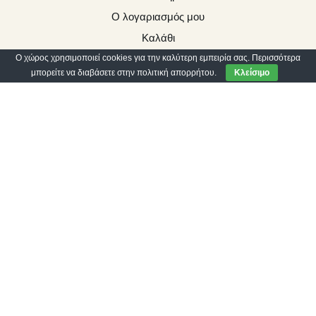
Ο λογαριασμός μου
Καλάθι
Ο χώρος χρησιμοποιεί cookies για την καλύτερη εμπειρία σας. Περισσότερα
Ταμείο
μπορείτε να διαβάσετε στην πολιτική απορρήτου.
Κλείσιμο
Επικοινωνία
Πολιτική Απορρήτου
Προστασία προσωπικών δεδομένων
Όροι και προϋποθέσεις
Τρόποι Πληρωμής