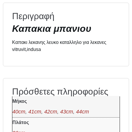
Περιγραφή
Καπακια μπανιου
Καπακι λεκανης λευκο καταλληλο για λεκανες
vitruvit,indusa
Πρόσθετες πληροφορίες
Μήκος
40cm
,
41cm
,
42cm
,
43cm
,
44cm
Πλάτος