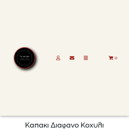
0
Καπακι Διαφανο Κοχυλι