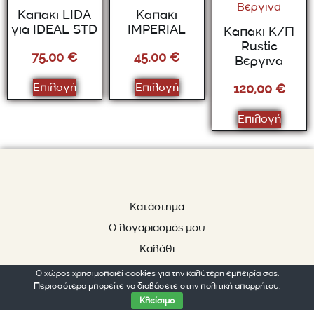
Καπακι LIDA
Καπακι
για IDEAL STD
IMPERIAL
Καπακι Κ/Π
Rustic
75,00
€
45,00
€
Βεργινα
Επιλογή
Επιλογή
120,00
€
Επιλογή
Κατάστημα
Ο λογαριασμός μου
Καλάθι
Ταμείο
Ο χώρος χρησιμοποιεί cookies για την καλύτερη εμπειρία σας.
Περισσότερα μπορείτε να διαβάσετε στην πολιτική απορρήτου.
Επικοινωνία
Κλείσιμο