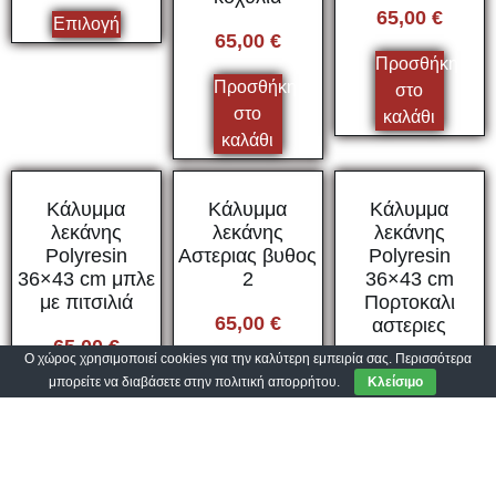
65,00
€
Επιλογή
65,00
€
Προσθήκη
Προσθήκη
στο
στο
καλάθι
καλάθι
Κάλυμμα
Κάλυμμα
Κάλυμμα
λεκάνης
λεκάνης
λεκάνης
Polyresin
Αστεριας βυθος
Polyresin
36×43 cm μπλε
2
36×43 cm
με πιτσιλιά
Πορτοκαλι
65,00
€
αστεριες
65,00
€
Ο χώρος χρησιμοποιεί cookies για την καλύτερη εμπειρία σας. Περισσότερα
65,00
€
Προσθήκη
μπορείτε να διαβάσετε στην πολιτική απορρήτου.
Κλείσιμο
Προσθήκη
στο
Προσθήκη
στο
καλάθι
στο
καλάθι
καλάθι