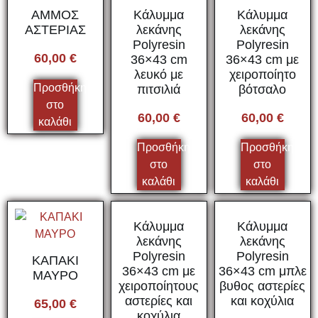
ΑΜΜΟΣ
Κάλυμμα
Κάλυμμα
ΑΣΤΕΡΙΑΣ
λεκάνης
λεκάνης
Polyresin
Polyresin
60,00
€
36×43 cm
36×43 cm με
λευκό με
χειροποίητο
Προσθήκη
πιτσιλιά
βότσαλο
στο
60,00
€
60,00
€
καλάθι
Προσθήκη
Προσθήκη
στο
στο
καλάθι
καλάθι
Κάλυμμα
Κάλυμμα
λεκάνης
λεκάνης
Polyresin
Polyresin
ΚΑΠΑΚΙ
36×43 cm με
36×43 cm μπλε
ΜΑΥΡΟ
χειροποίητους
βυθος αστερίες
αστερίες και
και κοχύλια
65,00
€
κοχύλια